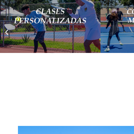
Tenemos instructores capacitados para
Todos son bi
elevar tu nivel de juego de acuerdo a
adultos, adul
tus habilidades.
inter