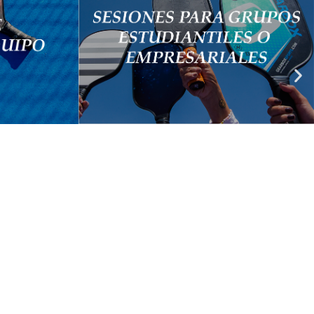
s, palas,
Entrena, diviértete y logra dinámicas de
que disfrutes
integración fuera de la oficina o la
escuela.