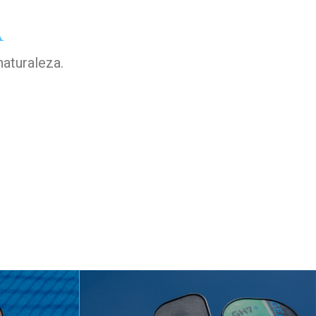
A
naturaleza.