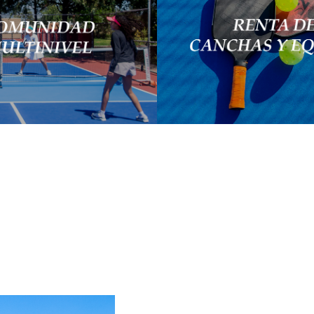
Contamos con 6 cancha
envenidos: niños, jóvenes,
pelotas y accesorios para 
tos mayores, principiantes,
cada juego.
medios y avanzados.